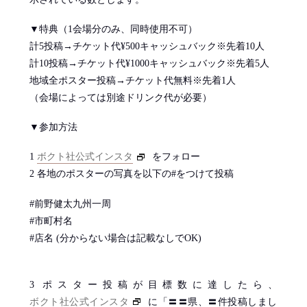
▼特典（1会場分のみ、同時使用不可）
計5投稿→チケット代¥500キャッシュバック※先着10人
計10投稿→チケット代¥1000キャッシュバック※先着5人
地域全ポスター投稿→チケット代無料※先着1人
（会場によっては別途ドリンク代が必要）
▼参加方法
1
ボクト社公式インスタ
をフォロー
2 各地のポスターの写真を以下の#をつけて投稿
#前野健太九州一周
#市町村名
#店名 (分からない場合は記載なしでOK)
3 ポスター投稿が目標数に達したら、
ボクト社公式インスタ
に「〓〓県、〓件投稿しまし