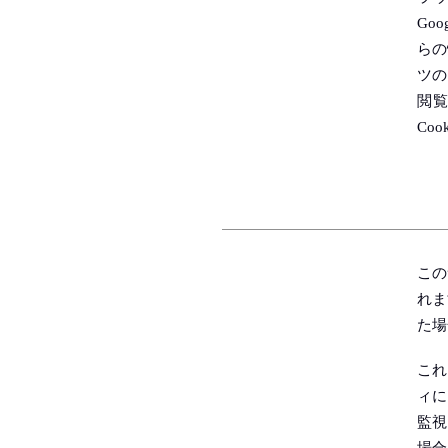
Go
らの
ツの
閲
Co
この
れま
た場
これ
ィに
監視
場合