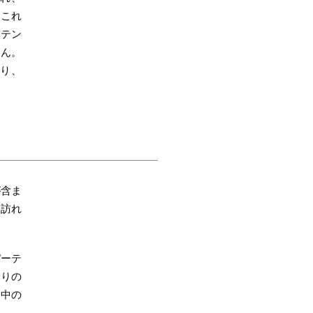
、これ
ンテン
せん。
り、
が含ま
を訪れ
パーテ
とりの
ン中の
。