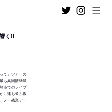
く!!
追って」ツアーの
最も異国情緒漂
崎市でのライブ
かに建ち並ぶ坂
。ノー残業デー