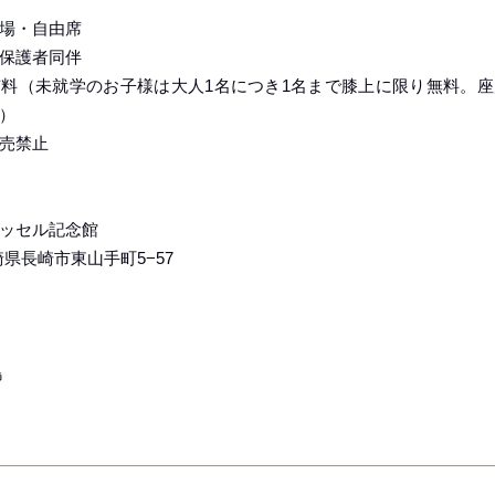
場・自由席
保護者同伴
料（未就学のお子様は大人1名につき1名まで膝上に限り無料。
）
売禁止
ッセル記念館
 長崎県長崎市東山手町5−57
島